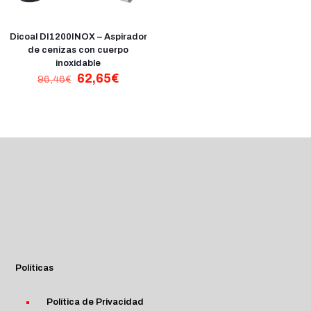
Dicoal DI1200INOX – Aspirador
de cenizas con cuerpo
inoxidable
El
El
62,65
€
96,46
€
precio
precio
original
actual
era:
es:
96,46€.
62,65€.
Políticas
Política de Privacidad