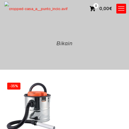
0
0,00
€
Bikain
-35%