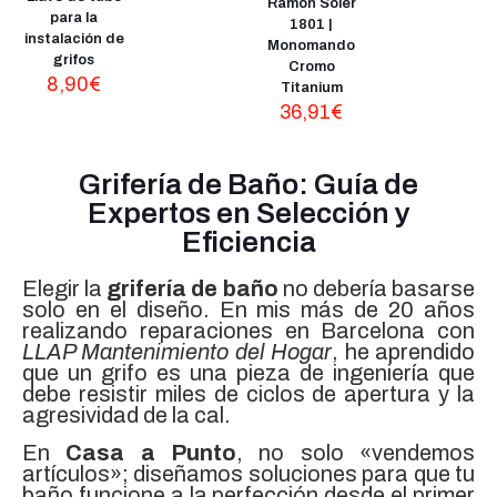
Ramon Soler
para la
1801 |
instalación de
Monomando
grifos
Cromo
8,90
€
Titanium
36,91
€
Grifería de Baño: Guía de
Expertos en Selección y
Eficiencia
Elegir la
grifería de baño
no debería basarse
solo en el diseño. En mis más de 20 años
realizando reparaciones en Barcelona con
LLAP Mantenimiento del Hogar
, he aprendido
que un grifo es una pieza de ingeniería que
debe resistir miles de ciclos de apertura y la
agresividad de la cal.
En
Casa a Punto
, no solo «vendemos
artículos»; diseñamos soluciones para que tu
baño funcione a la perfección desde el primer