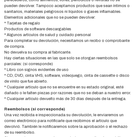
perecederos, como alimentos, flores, periódicos o revistas no se
pueden devolver. Tampoco aceptamos productos que sean íntimos o
sanitarios, materiales peligrosos ni líquidos o gases inflamables.
Elementos adicionales que no se pueden devolver:
* Tarjetas de regalo
Productos de software descargables
* Algunos artículos de salud y cuidado personal
Para completar su devolución, necesitamos un recibo o comprobante
de compra.
No devuelva su compra al fabricante.
Hay ciertas situaciones en las que solo se otorgan reembolsos
parciales: (si corresponde)
* Libro con signos evidentes de uso
* CD, DVD, cinta VHS, software, videojuego, cinta de cassette o disco
de vinilo que fue abierto.
* Cualquier artículo que no se encuentre en su estado original, esté
dañado o le falten piezas por razones que no se deban a nuestro error.
* Cualquier artículo devuelto más de 30 días después de la entrega.
Reembolsos (si corresponde)
Una vez recibida e inspeccionada su devolución, le enviaremos un
correo electrónico para notificarle que recibimos el artículo que
devolvió. También le notificaremos sobre la aprobación o el rechazo
de su reembolso.