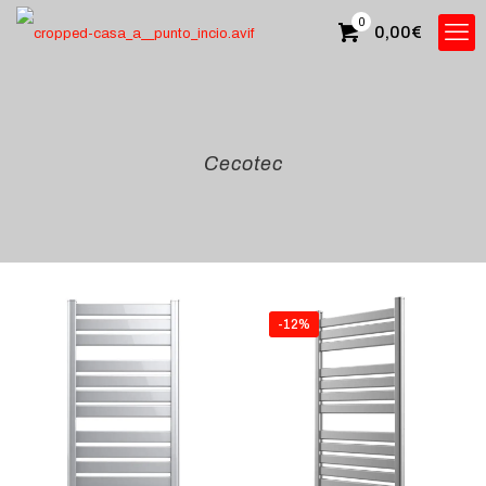
0
0,00
€
Cecotec
-12%