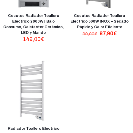
Cecotec Radiador Toallero
Cecotec Radiador Toallero
Eléctrico 2000W | Bajo
Eléctrico 500W INOX – Secado
Consumo, Calefactor Cerámico,
Rápido y Calor Eficiente
El
El
LED y Mando
87,90
€
99,90
€
precio
precio
149,00
€
original
actual
era:
es:
99,90€.
87,90€
Radiador Toallero Eléctrico