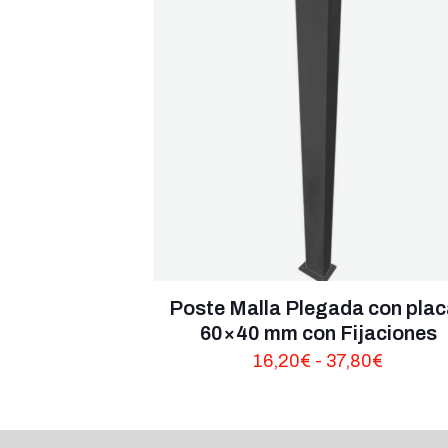
Poste Malla Plegada con plac
60×40 mm con Fijaciones
Rango
16,20
€
-
37,80
€
de
precios
desde