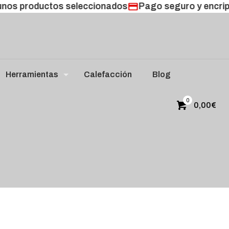
nos productos seleccionados
Pago seguro y encrip
Herramientas
Calefacción
Blog
0
0,00
€