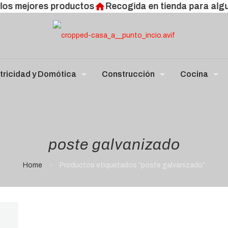
os mejores productos
Recogida en tienda para algu
tricidad y Domótica
Construcción
Cocina
poste galvanizado
Home
Productos etiquetados “poste galvanizado”