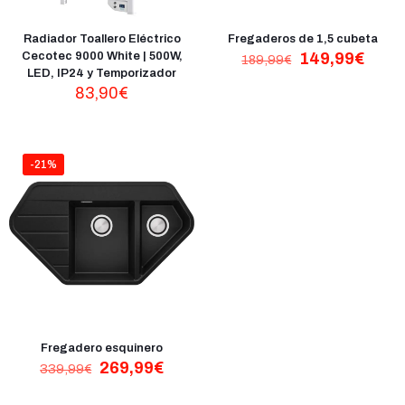
Radiador Toallero Eléctrico
Fregaderos de 1,5 cubeta
El
El
Cecotec 9000 White | 500W,
149,99
€
189,99
€
precio
preci
LED, IP24 y Temporizador
original
actua
83,90
€
era:
es:
189,99€.
149,
-21%
Fregadero esquinero
El
El
269,99
€
339,99
€
precio
precio
original
actual