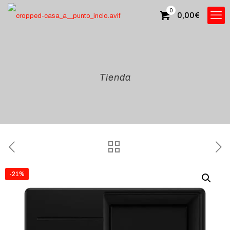
0
0,00
€
Tienda
-21%