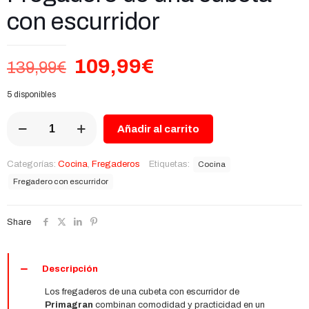
con escurridor
El
El
109,99
€
139,99
€
precio
precio
5 disponibles
original
actual
Fregadero
era:
es:
Añadir al carrito
de
139,99€.
109,99€.
una
cubeta
Categorías:
Cocina
,
Fregaderos
Etiquetas:
Cocina
con
Fregadero con escurridor
escurridor
cantidad
Share
Descripción
Los fregaderos de una cubeta con escurridor de
Primagran
combinan comodidad y practicidad en un