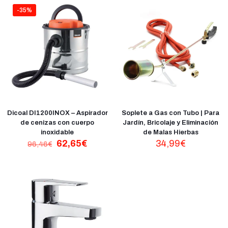
-35%
Dicoal DI1200INOX – Aspirador
Soplete a Gas con Tubo | Para
de cenizas con cuerpo
Jardín, Bricolaje y Eliminación
inoxidable
de Malas Hierbas
El
El
62,65
€
34,99
€
96,46
€
precio
precio
original
actual
era:
es:
96,46€.
62,65€.