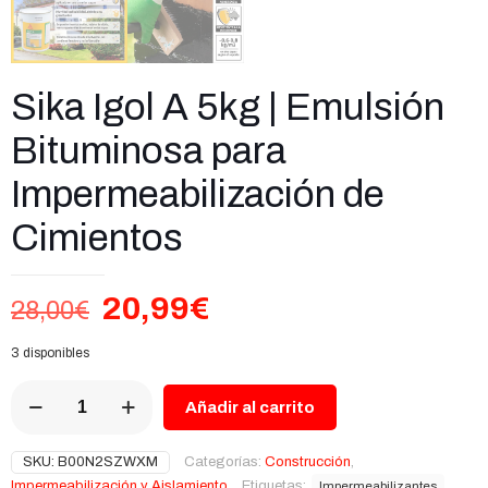
Sika Igol A 5kg | Emulsión
Bituminosa para
Impermeabilización de
Cimientos
El
El
20,99
€
28,00
€
precio
precio
3 disponibles
original
actual
Sika
era:
es:
Añadir al carrito
Igol
28,00€.
20,99€.
A
5kg
SKU:
B00N2SZWXM
Categorías:
Construcción
,
|
Impermeabilización y Aislamiento
Etiquetas:
Impermeabilizantes