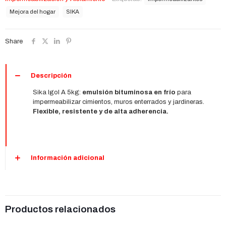
Emulsión
Bituminosa
Mejora del hogar
SIKA
para
Impermeabilización
de
Share
Cimientos
cantidad
Descripción
Sika Igol A 5kg:
emulsión bituminosa en frío
para
impermeabilizar cimientos, muros enterrados y jardineras.
Flexible, resistente y de alta adherencia.
Información adicional
Productos relacionados