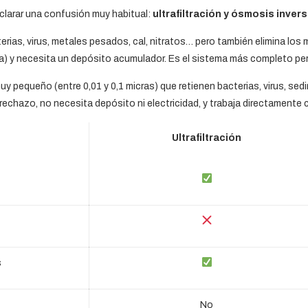
clarar una confusión muy habitual:
ultrafiltración y ósmosis inver
terias, virus, metales pesados, cal, nitratos… pero también elimina lo
a) y necesita un depósito acumulador. Es el sistema más completo pero
 pequeño (entre 0,01 y 0,1 micras) que retienen bacterias, virus, sed
echazo, no necesita depósito ni electricidad, y trabaja directamente co
Ultrafiltración
s
No