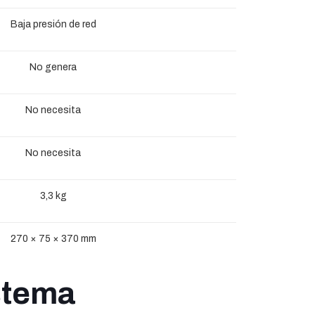
Baja presión de red
No genera
No necesita
No necesita
3,3 kg
270 × 75 × 370 mm
istema