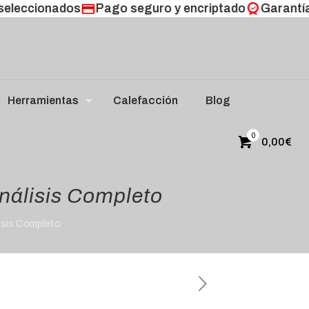
ccionados
Pago seguro y encriptado
Garantía de 
Herramientas
Calefacción
Blog
0
0,00
€
Análisis Completo
lisis Completo