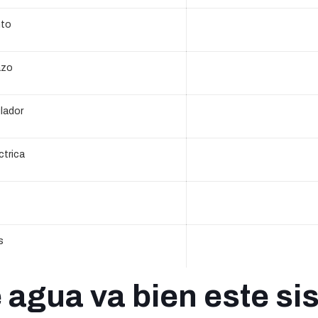
nto
azo
lador
ctrica
s
e agua va bien este s