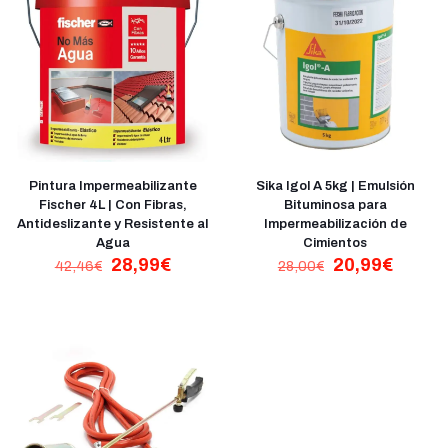
Pintura Impermeabilizante
Sika Igol A 5kg | Emulsión
Fischer 4L | Con Fibras,
Bituminosa para
Antideslizante y Resistente al
Impermeabilización de
Agua
Cimientos
El
El
El
El
28,99
€
20,99
€
42,46
€
28,00
€
precio
precio
precio
precio
original
actual
original
actual
era:
es:
era:
es:
42,46€.
28,99€.
28,00€.
20,99€