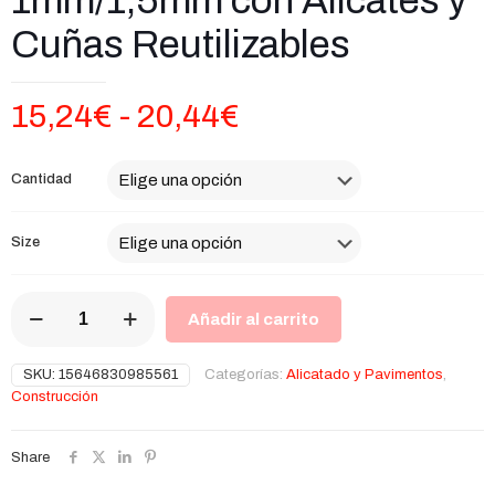
Cuñas Reutilizables
Rango
15,24
€
-
20,44
€
de
precios:
Cantidad
desde
15,24€
Size
hasta
Kit
20,44€
Añadir al carrito
Nivelación
Azulejos
1mm/1,5mm
SKU:
15646830985561
Categorías:
Alicatado y Pavimentos
,
con
Construcción
Alicates
y
Cuñas
Share
Reutilizables
cantidad