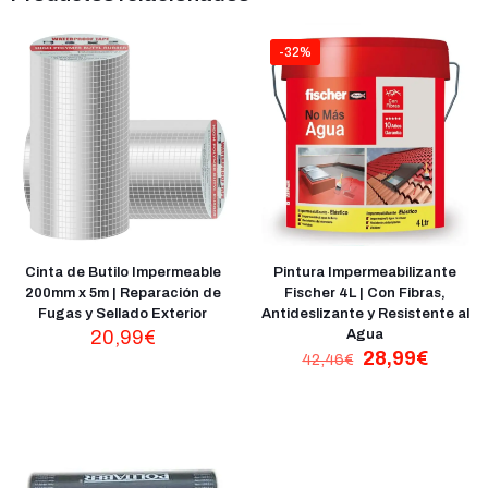
-32%
Cinta de Butilo Impermeable
Pintura Impermeabilizante
200mm x 5m | Reparación de
Fischer 4L | Con Fibras,
Fugas y Sellado Exterior
Antideslizante y Resistente al
20,99
€
Agua
El
El
28,99
€
42,46
€
precio
precio
original
actual
era:
es:
42,46€.
28,99€