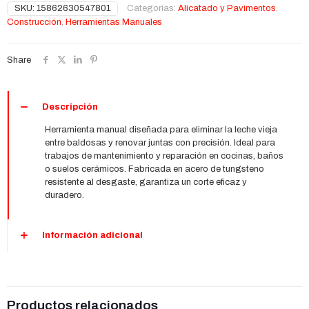
eliminar
2,62€
SKU:
15862630547801
Categorías:
Alicatado y Pavimentos
,
lechada
Construcción
,
Herramientas Manuales
|
Cuchillo
de
Share
juntas
de
acero
de
Descripción
tungsteno
Herramienta manual diseñada para eliminar la leche vieja
cantidad
entre baldosas y renovar juntas con precisión. Ideal para
trabajos de mantenimiento y reparación en cocinas, baños
o suelos cerámicos. Fabricada en acero de tungsteno
resistente al desgaste, garantiza un corte eficaz y
duradero.
Información adicional
Productos relacionados