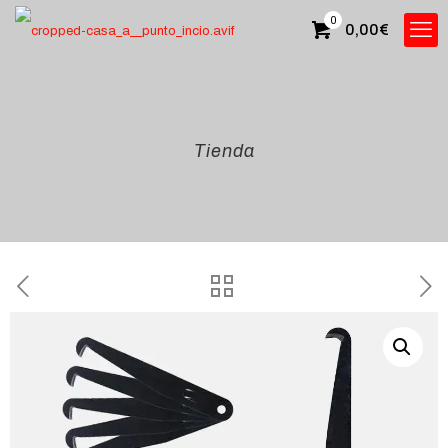
0
0,00
€
Tienda