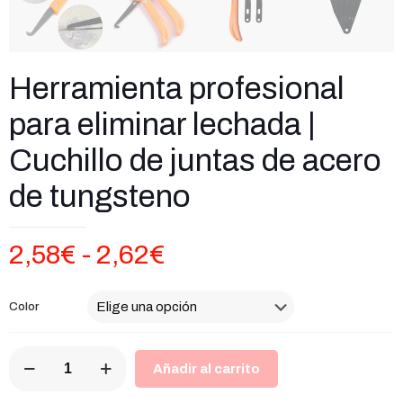
Herramienta profesional
para eliminar lechada |
Cuchillo de juntas de acero
de tungsteno
Rango
2,58
€
-
2,62
€
de
precios:
Color
desde
Herramienta
2,58€
Añadir al carrito
profesional
hasta
para