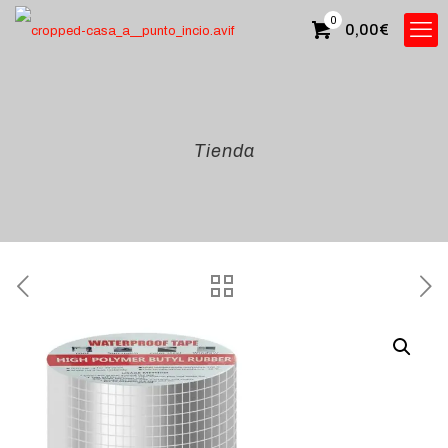
0
0,00€
Tienda