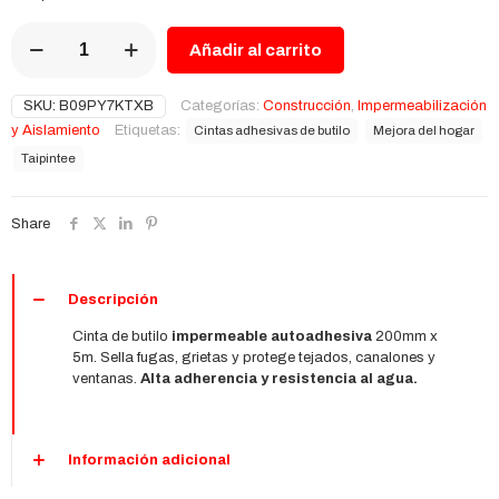
Cinta
Añadir al carrito
de
Butilo
Impermeable
SKU:
B09PY7KTXB
Categorías:
Construcción
,
Impermeabilización
200mm
y Aislamiento
Etiquetas:
Cintas adhesivas de butilo
Mejora del hogar
x
5m
Taipintee
|
Reparación
de
Share
Fugas
y
Sellado
Descripción
Exterior
cantidad
Cinta de butilo
impermeable autoadhesiva
200mm x
5m. Sella fugas, grietas y protege tejados, canalones y
ventanas.
Alta adherencia y resistencia al agua.
Información adicional