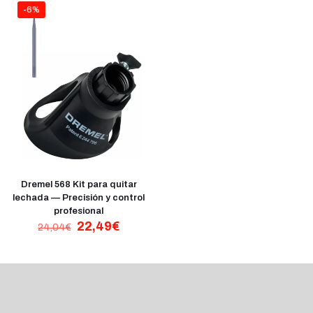
96,46€.
62,65€
-6%
Dremel 568 Kit para quitar
lechada — Precisión y control
profesional
El
El
22,49
€
24,04
€
precio
precio
original
actual
era:
es:
24,04€.
22,49€.