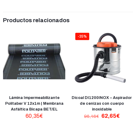
Productos relacionados
-35%
Lámina Impermeabilizante
Dicoal DI1200INOX – Aspirador
Politaber V 12x1m | Membrana
de cenizas con cuerpo
Asfáltica Bicapa BET/EL
inoxidable
El
El
60,35
€
62,65
€
96,46
€
precio
precio
original
actual
era:
es: